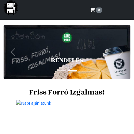
0
Previous
Next
RENDELÉS
Friss Forró Izgalmas!